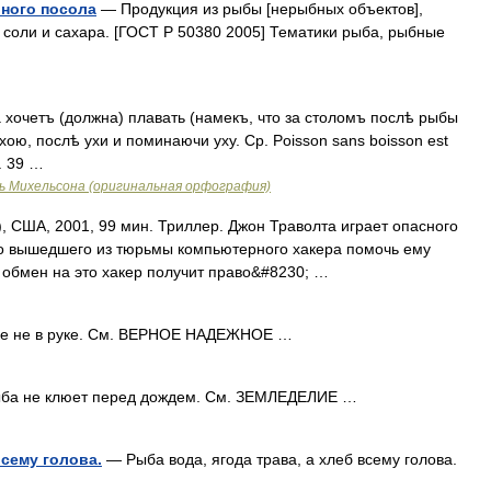
ного посола
— Продукция из рыбы [нерыбных объектов],
соли и сахара. [ГОСТ Р 50380 2005] Тематики рыба, рыбные
хочетъ (должна) плавать (намекъ, что за столомъ послѣ рыбы
хою, послѣ ухи и поминаючи уху. Ср. Poisson sans boisson est
n. 39 …
ь Михельсона (оригинальная орфография)
 США, 2001, 99 мин. Триллер. Джон Траволта играет опасного
то вышедшего из тюрьмы компьютерного хакера помочь ему
 обмен на это хакер получит право&#8230; …
ке не в руке. См. ВЕРНОЕ НАДЕЖНОЕ …
а не клюет перед дождем. См. ЗЕМЛЕДЕЛИЕ …
 всему голова.
— Рыба вода, ягода трава, а хлеб всему голова.