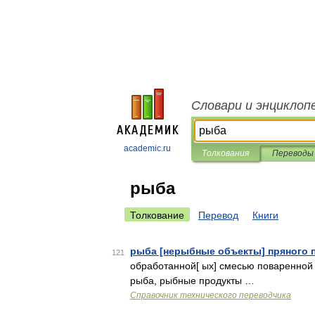
Словари и энциклоп
academic.ru
Толкования
Переводы
рыба
Толкование
Перевод
Книги
рыба [нерыбные объекты] пряного 
121
обработанной[ ых] смесью поваренной 
рыба, рыбные продукты …
Справочник технического переводчика