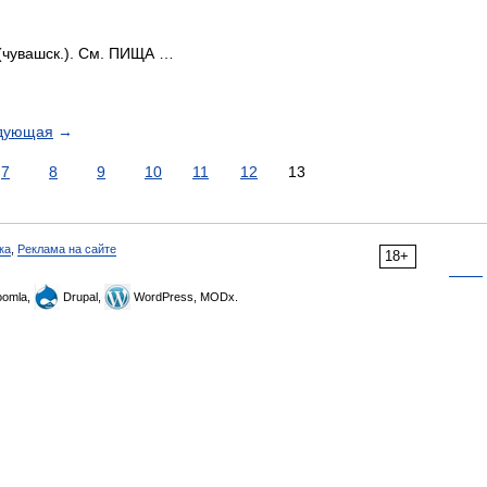
чувашск.). См. ПИЩА …
дующая
→
7
8
9
10
11
12
13
ка
,
Реклама на сайте
18+
omla,
Drupal,
WordPress, MODx.