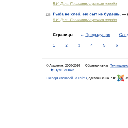
В.И. Даль. Пословицы русского народа
Рыба не хлеб, ею сыт не будешь.
— (
128
В.И. Даль. Пословицы русского народа
Страницы
←
Предыдущая
Сле
1
2
3
4
5
6
© Академик, 2000-2026
Обратная связь:
Техподдерж
👣 Путешествия
Экспорт словарей на сайты
, сделанные на PHP,
Jo