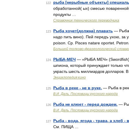
рыба [нерыбные объекты] специаль
122
обработанной( ых) смесью поваренной 
продукты …
Справочник технического переводчика
Рыба хочет(должна) плавать
— Рыба 
123
надо пить вино). Пей передъ ухою, за у
poison. Ср. Pisces natare oportet. Petro
Большой толково-фразеологический словар
РЫБА-МЕЧ
— «РЫБА МЕЧ» (Swordfish),
124
шпиона, который принуждает только ч
украсть шесть миллиардов долларов. В
Энциклопедия кино
Рыба в реке - не в руке.
— Рыба в ре
125
В.И. Даль. Пословицы русского народа
Рыба не клюет - перед дождем.
— Рыб
126
В.И. Даль. Пословицы русского народа
Рыба - вода, ягода - трава, а хлеб -
127
См. ПИЩА …